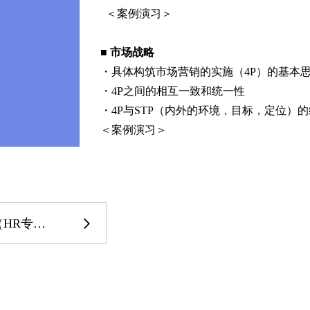
＜案例演习＞
■ 市场战略
・具体构筑市场营销的实施（4P）的基本
・4P之间的相互一致和统一性
・4P与STP（内外的环境，目标，定位）
＜案例演习＞
R专场）